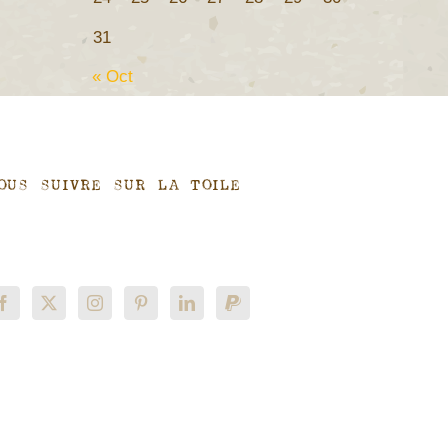
31
« Oct
ous suivre sur la toile