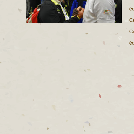
éc
Ce
CA
éd