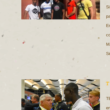
Si
pa
En
co
MJ
Sé
T
T
en