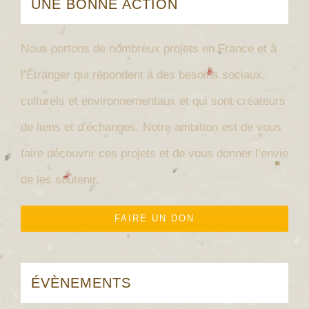
UNE BONNE ACTION
Nous portons de nombreux projets en France et à
l’Étranger qui répondent à des besoins sociaux,
culturels et environnementaux et qui sont créateurs
de liens et d’échanges.
Notre ambition est de vous
faire découvrir ces projets et de vous donner l’envie
de les soutenir.
FAIRE UN DON
ÉVÈNEMENTS